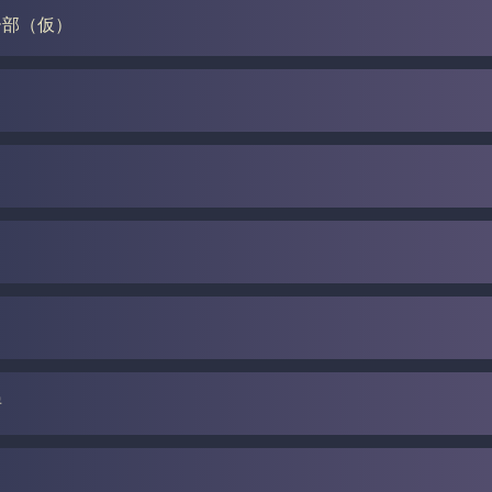
ー部（仮）
房