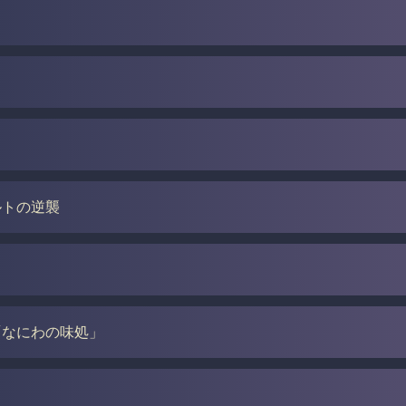
ルトの逆襲
「なにわの味処」