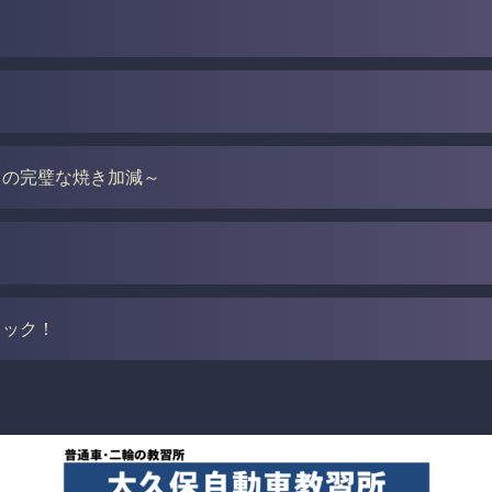
ト
０の完璧な焼き加減～
。
ィック！