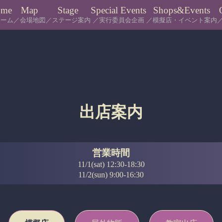
ome
Map
Stage
Special Events
Shops&Events
ホーム
／会場地図
／ステージ案内
／実行委員会企画
／模擬店・イベント案内
出店案内
営業時間
11/1(sat) 12:30-18:30
11/2(sun) 9:00-16:30