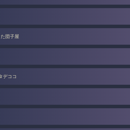
した団子屋
ナタデココ