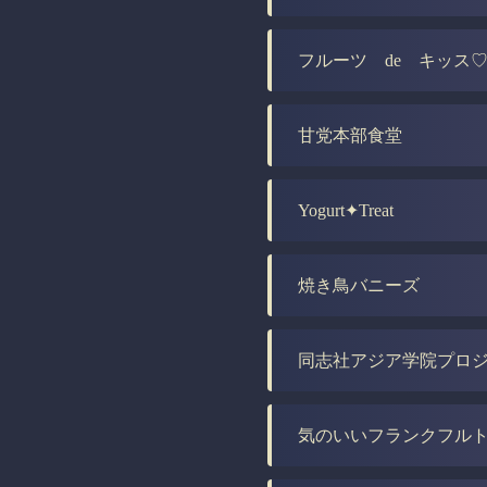
フルーツ de キッス
甘党本部食堂
Yogurt✦Treat
焼き鳥バニーズ
同志社アジア学院プロ
気のいいフランクフル