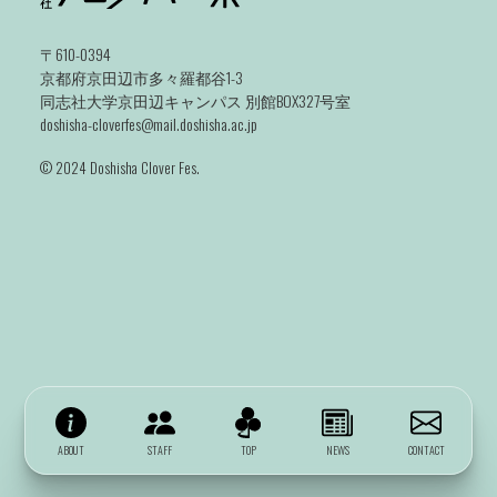
〒610-0394
京都府京田辺市多々羅都谷1-3
同志社大学京田辺キャンパス 別館BOX327号室
doshisha-cloverfes@mail.doshisha.ac.jp
©️ 2024 Doshisha Clover Fes.
ABOUT
STAFF
TOP
NEWS
CONTACT