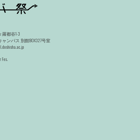
羅都谷1-3
ンパス 別館BOX327号室
.doshisha.ac.jp
 Fes.