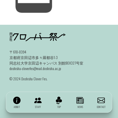
〒610-0394
京都府京田辺市多々羅都谷1-3
同志社大学京田辺キャンパス 別館BOX327号室
doshisha-cloverfes@mail.doshisha.ac.jp
©️ 2024 Doshisha Clover Fes.
ABOUT
STAFF
TOP
NEWS
CONTACT