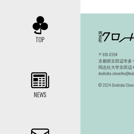
TOP
〒610-0394
京都府京田辺市多々
同志社大学京田辺キャ
doshisha-cloverfes@mail
©️ 2024 Doshisha Clover
NEWS