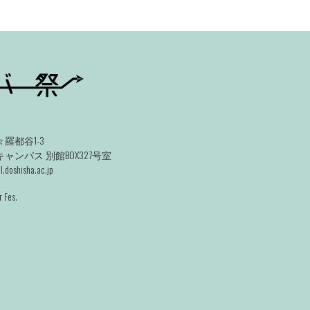
羅都谷1-3
ンパス 別館BOX327号室
.doshisha.ac.jp
 Fes.