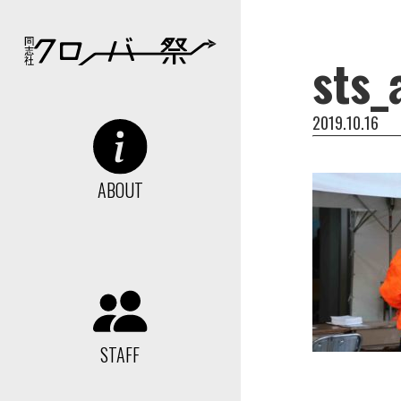
sts_
2019.10.16
ABOUT
STAFF