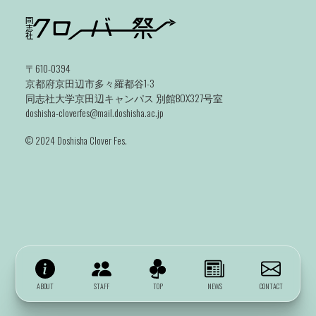
〒610-0394
京都府京田辺市多々羅都谷1-3
同志社大学京田辺キャンパス 別館BOX327号室
doshisha-cloverfes@mail.doshisha.ac.jp
©️ 2024 Doshisha Clover Fes.
ABOUT
STAFF
TOP
NEWS
CONTACT