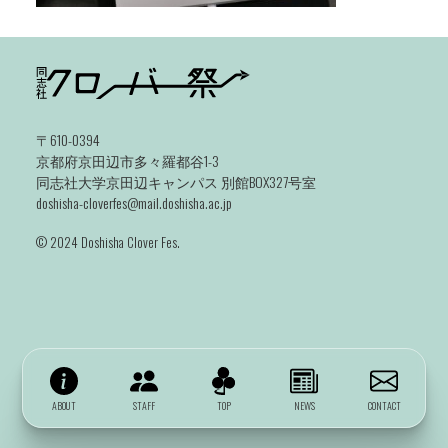
〒610-0394
京都府京田辺市多々羅都谷1-3
同志社大学京田辺キャンパス 別館BOX327号室
doshisha-cloverfes@mail.doshisha.ac.jp
©️ 2024 Doshisha Clover Fes.
ABOUT
STAFF
TOP
NEWS
CONTACT