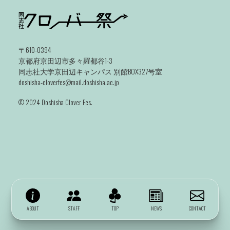
〒610-0394
京都府京田辺市多々羅都谷1-3
同志社大学京田辺キャンパス 別館BOX327号室
doshisha-cloverfes@mail.doshisha.ac.jp
©️ 2024 Doshisha Clover Fes.
ABOUT
STAFF
TOP
NEWS
CONTACT