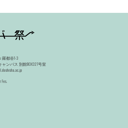
羅都谷1-3
ンパス 別館BOX327号室
.doshisha.ac.jp
 Fes.