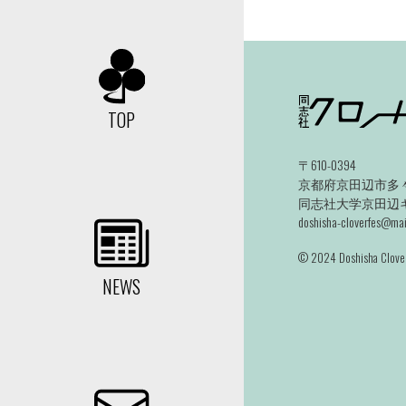
TOP
〒610-0394
京都府京田辺市多々
同志社大学京田辺キャ
doshisha-cloverfes@mail
©️ 2024 Doshisha Clover
NEWS