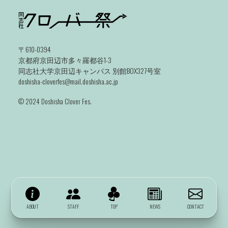
〒610-0394
京都府京田辺市多々羅都谷1-3
同志社大学京田辺キャンパス 別館BOX327号室
doshisha-cloverfes@mail.doshisha.ac.jp
©️ 2024 Doshisha Clover Fes.
ABOUT
STAFF
TOP
NEWS
CONTACT