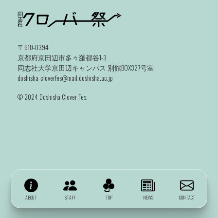
〒610-0394
京都府京田辺市多々羅都谷1-3
同志社大学京田辺キャンパス 別館BOX327号室
doshisha-cloverfes@mail.doshisha.ac.jp
©️ 2024 Doshisha Clover Fes.
ABOUT
STAFF
TOP
NEWS
CONTACT