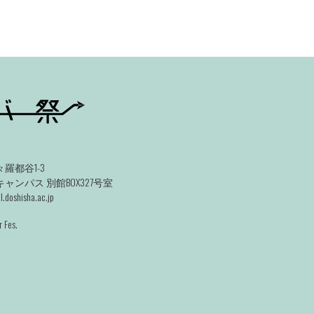
羅都谷1-3
ンパス 別館BOX327号室
.doshisha.ac.jp
 Fes.