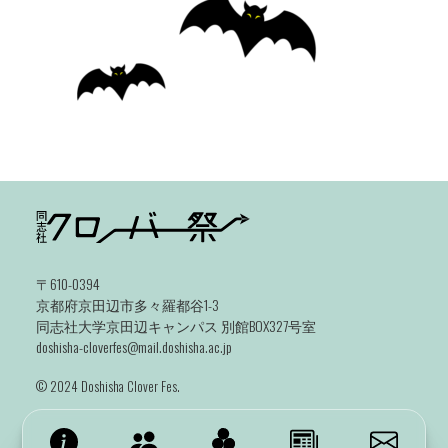
〒610-0394
京都府京田辺市多々羅都谷1-3
同志社大学京田辺キャンパス 別館BOX327号室
doshisha-cloverfes@mail.doshisha.ac.jp
©️ 2024 Doshisha Clover Fes.