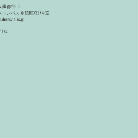
羅都谷1-3
ンパス 別館BOX327号室
.doshisha.ac.jp
 Fes.