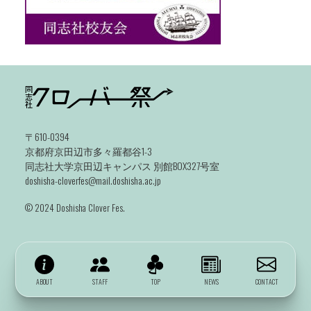
〒610-0394
京都府京田辺市多々羅都谷1-3
同志社大学京田辺キャンパス 別館BOX327号室
doshisha-cloverfes@mail.doshisha.ac.jp
©️ 2024 Doshisha Clover Fes.
ABOUT
STAFF
TOP
NEWS
CONTACT