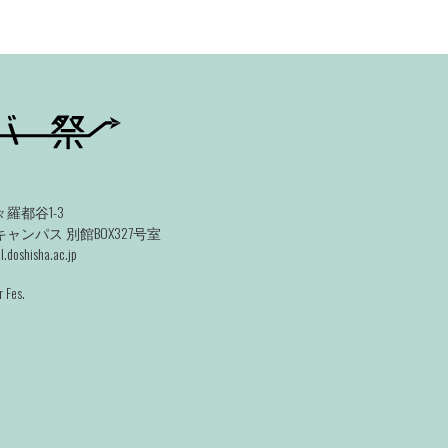
羅都谷1-3
ンパス 別館BOX327号室
.doshisha.ac.jp
 Fes.