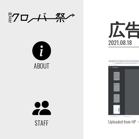
広
2021.08.18
ABOUT
STAFF
Uploaded