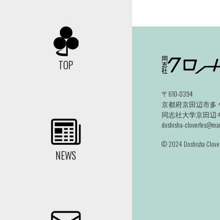
TOP
〒610-0394
京都府京田辺市多々
同志社大学京田辺キャ
doshisha-cloverfes@mail
©️ 2024 Doshisha Clover
NEWS