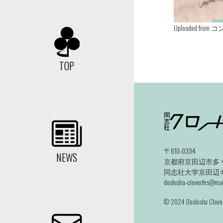
Uploaded f
TOP
〒610-0394
NEWS
京都府京田辺市多々
同志社大学京田辺キャ
doshisha-cloverfes@mail
©️ 2024 Doshisha Clover