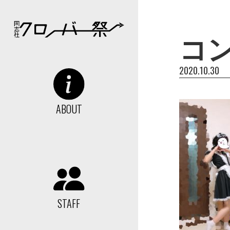
コ
2020.10.30
ABOUT
STAFF