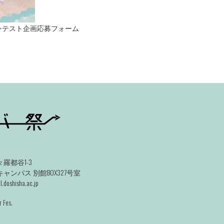
rom コンテスト企画応募フォーム
羅都谷1-3
ンパス 別館BOX327号室
.doshisha.ac.jp
 Fes.