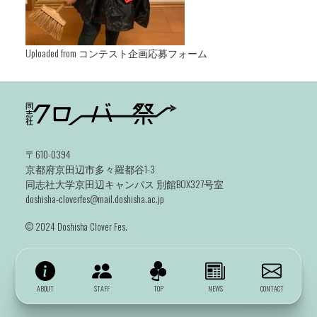
Uploaded from コンテスト企画応募フォーム
〒610-0394
京都府京田辺市多々羅都谷1-3
同志社大学京田辺キャンパス 別館BOX327号室
doshisha-cloverfes@mail.doshisha.ac.jp
©️ 2024 Doshisha Clover Fes.
ABOUT
STAFF
TOP
NEWS
CONTACT