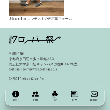
Uploaded from コンテスト企画応募フォーム
〒610-0394
京都府京田辺市多々羅都谷1-3
同志社大学京田辺キャンパス 別館BOX327号室
doshisha-cloverfes@mail.doshisha.ac.jp
©️ 2024 Doshisha Clover Fes.
ABOUT
STAFF
TOP
NEWS
CONTACT