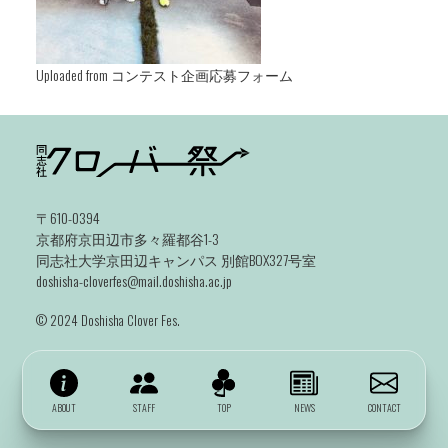
Uploaded from コンテスト企画応募フォーム
〒610-0394
京都府京田辺市多々羅都谷1-3
同志社大学京田辺キャンパス 別館BOX327号室
doshisha-cloverfes@mail.doshisha.ac.jp
©️ 2024 Doshisha Clover Fes.
ABOUT
STAFF
TOP
NEWS
CONTACT