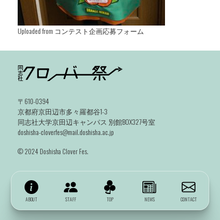
Uploaded from コンテスト企画応募フォーム
〒610-0394
京都府京田辺市多々羅都谷1-3
同志社大学京田辺キャンパス 別館BOX327号室
doshisha-cloverfes@mail.doshisha.ac.jp
©️ 2024 Doshisha Clover Fes.
ABOUT
STAFF
TOP
NEWS
CONTACT