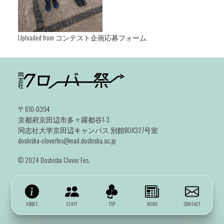
Uploaded from コンテスト企画応募フォーム
〒610-0394
京都府京田辺市多々羅都谷1-3
同志社大学京田辺キャンパス 別館BOX327号室
doshisha-cloverfes@mail.doshisha.ac.jp
©️ 2024 Doshisha Clover Fes.
ABOUT
STAFF
TOP
NEWS
CONTACT