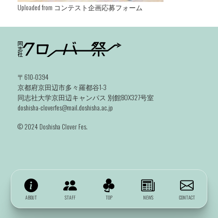
Uploaded from コンテスト企画応募フォーム
〒610-0394
京都府京田辺市多々羅都谷1-3
同志社大学京田辺キャンパス 別館BOX327号室
doshisha-cloverfes@mail.doshisha.ac.jp
©️ 2024 Doshisha Clover Fes.
ABOUT
STAFF
TOP
NEWS
CONTACT