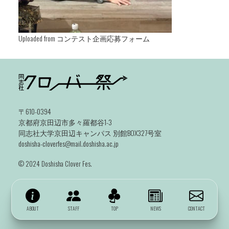
Uploaded from コンテスト企画応募フォーム
〒610-0394
京都府京田辺市多々羅都谷1-3
同志社大学京田辺キャンパス 別館BOX327号室
doshisha-cloverfes@mail.doshisha.ac.jp
©️ 2024 Doshisha Clover Fes.
ABOUT
STAFF
TOP
NEWS
CONTACT