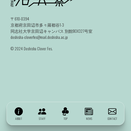
〒610-0394
京都府京田辺市多々羅都谷1-3
同志社大学京田辺キャンパス 別館BOX327号室
doshisha-cloverfes@mail.doshisha.ac.jp
©️ 2024 Doshisha Clover Fes.
ABOUT
STAFF
TOP
NEWS
CONTACT