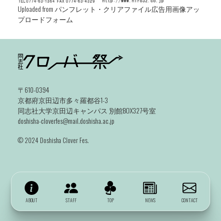
Uploaded from パンフレット・クリアファイル広告用画像アッ
プロードフォーム
〒610-0394
京都府京田辺市多々羅都谷1-3
同志社大学京田辺キャンパス 別館BOX327号室
doshisha-cloverfes@mail.doshisha.ac.jp
©️ 2024 Doshisha Clover Fes.
ABOUT
STAFF
TOP
NEWS
CONTACT