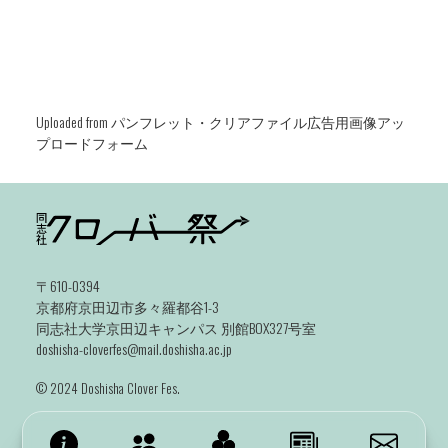
Uploaded from パンフレット・クリアファイル広告用画像アッ
プロードフォーム
〒610-0394
京都府京田辺市多々羅都谷1-3
同志社大学京田辺キャンパス 別館BOX327号室
doshisha-cloverfes@mail.doshisha.ac.jp
©️ 2024 Doshisha Clover Fes.