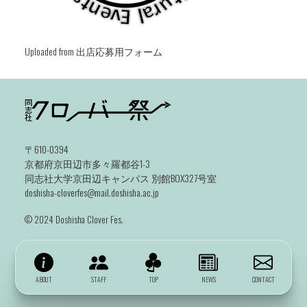
Uploaded from 出店応募用フォーム
〒610-0394
京都府京田辺市多々羅都谷1-3
同志社大学京田辺キャンパス 別館BOX327号室
doshisha-cloverfes@mail.doshisha.ac.jp
©️ 2024 Doshisha Clover Fes.
ABOUT
STAFF
TOP
NEWS
CONTACT