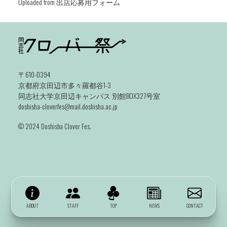
Uploaded from 出店応募用フォーム
〒610-0394
京都府京田辺市多々羅都谷1-3
同志社大学京田辺キャンパス 別館BOX327号室
doshisha-cloverfes@mail.doshisha.ac.jp
©️ 2024 Doshisha Clover Fes.
ABOUT
STAFF
TOP
NEWS
CONTACT