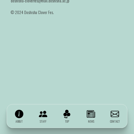
doshisha-cloverfes@mail.doshisha.ac.jp
©️ 2024 Doshisha Clover Fes.
ABOUT
STAFF
TOP
NEWS
CONTACT