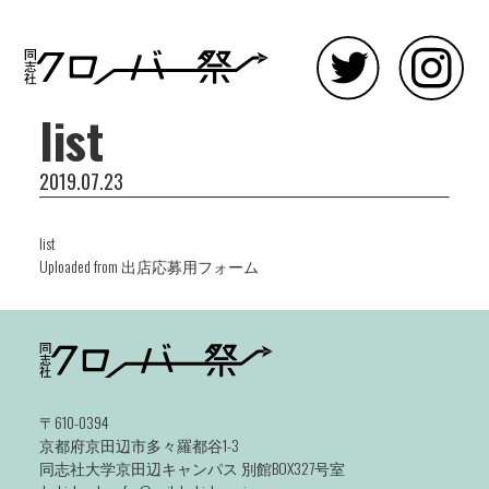
list
2019.07.23
list
Uploaded from 出店応募用フォーム
〒610-0394
京都府京田辺市多々羅都谷1-3
同志社大学京田辺キャンパス 別館BOX327号室