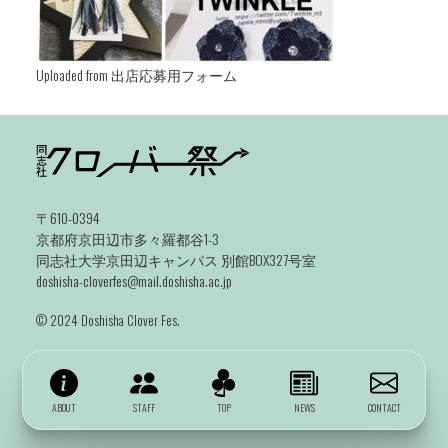
Uploaded from 出店応募用フォーム
〒610-0394
京都府京田辺市多々羅都谷1-3
同志社大学京田辺キャンパス 別館BOX327号室
doshisha-cloverfes@mail.doshisha.ac.jp
©️ 2024 Doshisha Clover Fes.
ABOUT
STAFF
TOP
NEWS
CONTACT