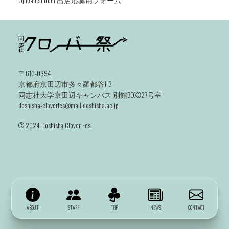
〒610-0394
京都府京田辺市多々羅都谷1-3
同志社大学京田辺キャンパス 別館BOX327号室
doshisha-cloverfes@mail.doshisha.ac.jp
©️ 2024 Doshisha Clover Fes.
ABOUT
STAFF
TOP
NEWS
CONTACT