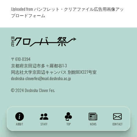
Uploaded from パンフレット・クリアファイル広告用画像アッ
プロードフォーム
〒610-0394
京都府京田辺市多々羅都谷1-3
同志社大学京田辺キャンパス 別館BOX327号室
doshisha-cloverfes@mail.doshisha.ac.jp
©️ 2024 Doshisha Clover Fes.
ABOUT
STAFF
TOP
NEWS
CONTACT