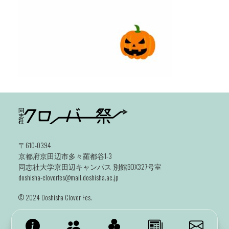
〒610-0394
京都府京田辺市多々羅都谷1-3
同志社大学京田辺キャンパス 別館BOX327号室
doshisha-cloverfes@mail.doshisha.ac.jp
©️ 2024 Doshisha Clover Fes.