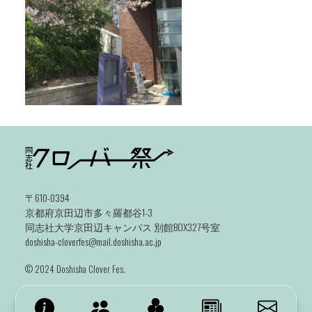
〒610-0394
京都府京田辺市多々羅都谷1-3
同志社大学京田辺キャンパス 別館BOX327号室
doshisha-cloverfes@mail.doshisha.ac.jp
©️ 2024 Doshisha Clover Fes.