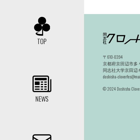
TOP
〒610-0394
京都府京田辺市多々
同志社大学京田辺キャ
doshisha-cloverfes@mail
©️ 2024 Doshisha Clover
NEWS