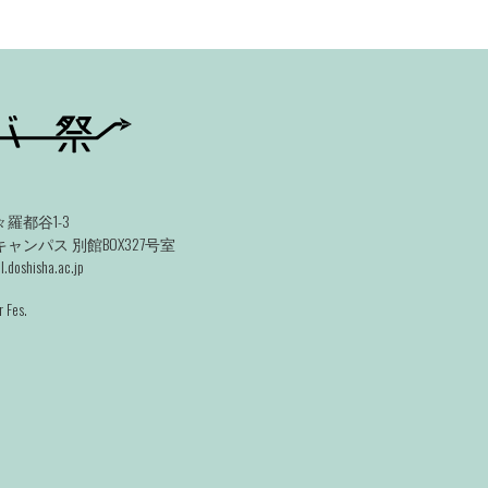
羅都谷1-3
ンパス 別館BOX327号室
.doshisha.ac.jp
 Fes.