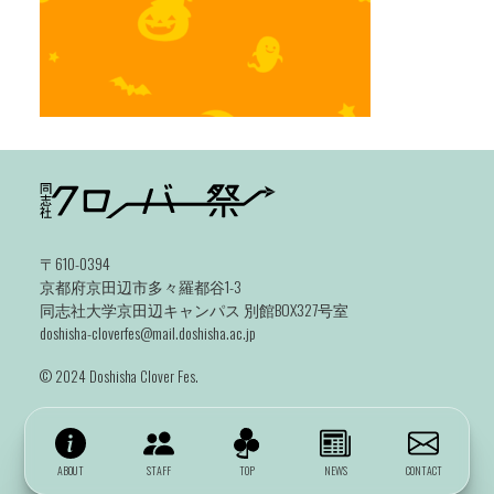
〒610-0394
京都府京田辺市多々羅都谷1-3
同志社大学京田辺キャンパス 別館BOX327号室
doshisha-cloverfes@mail.doshisha.ac.jp
©️ 2024 Doshisha Clover Fes.
ABOUT
STAFF
TOP
NEWS
CONTACT