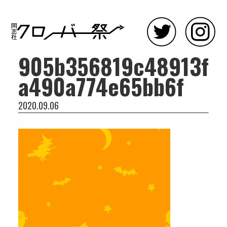
905b356819c48913f
a490a774e65bb6f
2020.09.06