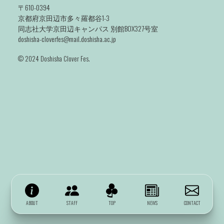
〒610-0394
京都府京田辺市多々羅都谷1-3
同志社大学京田辺キャンパス 別館BOX327号室
doshisha-cloverfes@mail.doshisha.ac.jp
©️ 2024 Doshisha Clover Fes.
ABOUT
STAFF
TOP
NEWS
CONTACT