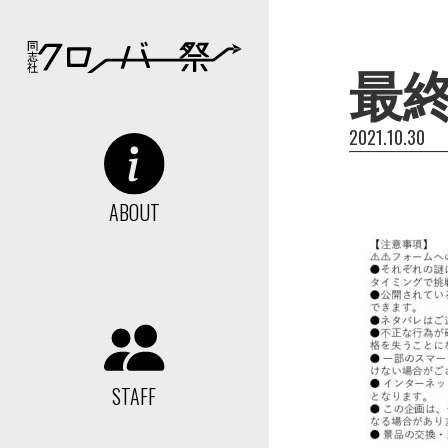
最終
2021.10.30
ABOUT
STAFF