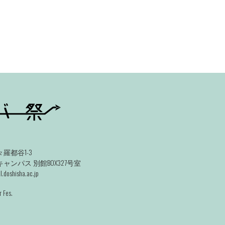
羅都谷1-3
ンパス 別館BOX327号室
.doshisha.ac.jp
 Fes.