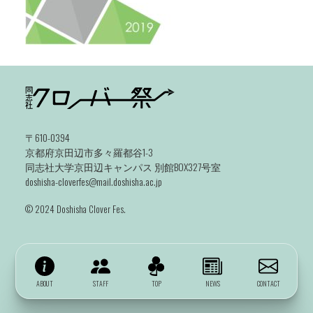
〒610-0394
京都府京田辺市多々羅都谷1-3
同志社大学京田辺キャンパス 別館BOX327号室
doshisha-cloverfes@mail.doshisha.ac.jp
©️ 2024 Doshisha Clover Fes.
ABOUT
STAFF
TOP
NEWS
CONTACT