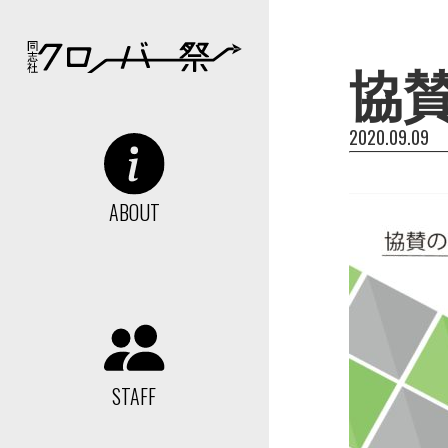
協賛
2020.09.09
ABOUT
STAFF