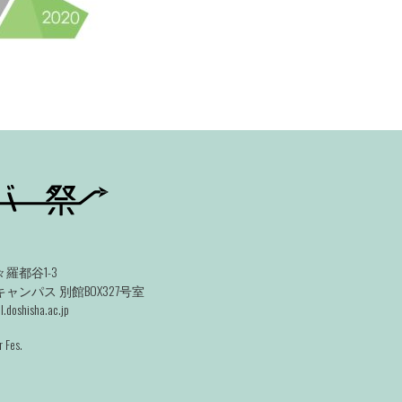
羅都谷1-3
ンパス 別館BOX327号室
.doshisha.ac.jp
 Fes.