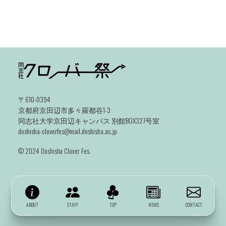
〒610-0394
京都府京田辺市多々羅都谷1-3
同志社大学京田辺キャンパス 別館BOX327号室
doshisha-cloverfes@mail.doshisha.ac.jp
©️ 2024 Doshisha Clover Fes.
ABOUT
STAFF
TOP
NEWS
CONTACT