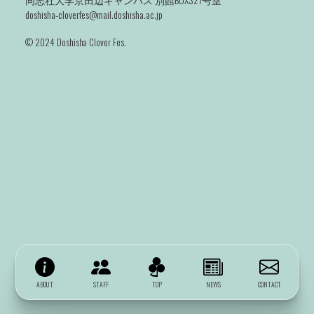
doshisha-cloverfes@mail.doshisha.ac.jp
©️ 2024 Doshisha Clover Fes.
ABOUT
STAFF
TOP
NEWS
CONTACT