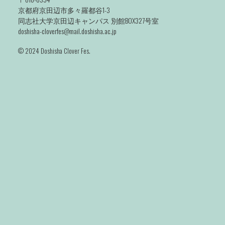
京都府京田辺市多々羅都谷1-3
同志社大学京田辺キャンパス 別館BOX327号室
doshisha-cloverfes@mail.doshisha.ac.jp
©️ 2024 Doshisha Clover Fes.