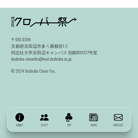
〒610-0394
京都府京田辺市多々羅都谷1-3
同志社大学京田辺キャンパス 別館BOX327号室
doshisha-cloverfes@mail.doshisha.ac.jp
©️ 2024 Doshisha Clover Fes.
ABOUT
STAFF
TOP
NEWS
CONTACT