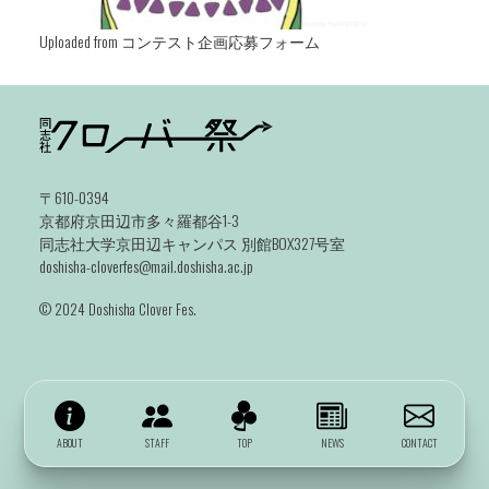
Uploaded from コンテスト企画応募フォーム
〒610-0394
京都府京田辺市多々羅都谷1-3
同志社大学京田辺キャンパス 別館BOX327号室
doshisha-cloverfes@mail.doshisha.ac.jp
©️ 2024 Doshisha Clover Fes.
ABOUT
STAFF
TOP
NEWS
CONTACT